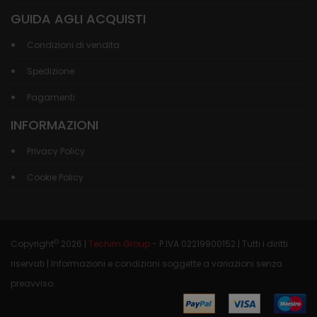
GUIDA AGLI ACQUISTI
Condizioni di vendita
Spedizione
Pagamenti
INFORMAZIONI
Privacy Policy
Cookie Policy
©
Copyright
2026 |
Techim Group
- P.IVA 02219900152 | Tutti i diritti
riservati | Informazioni e condizioni soggette a variazioni senza
preavviso.