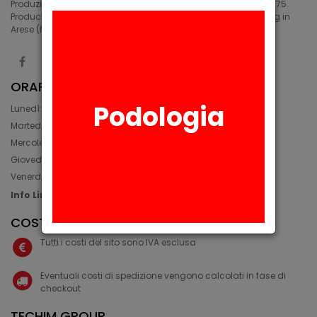
Produzione di siliconi medicali e industriali in Arese (MI) dal 1975.
Production of medical and industrial silicones. Manufacturing in
Arese (MI) since 1975.
ORARIO
Podologia
Lunedì: 08:30 - 12:30, 14:00 - 17:45
Martedì: 08:30 - 12:30, 14:00 - 17:00
Mercoledì: 08:30 - 12:30, 14:00 - 17:00
Giovedì: 09:30 - 12:30, 14:00 - 17:00
Venerdì: 08:30 - 12:30, 14:00 - 17:00
Info Line: +39 02 93581452
COSTI IVA E SPEDIZIONE
Tutti i costi del sito sono IVA esclusa
Eventuali costi di spedizione vengono calcolati in fase di
checkout
TECHIM GROUP