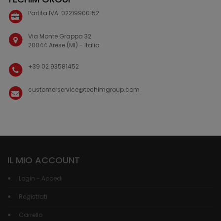
Partita IVA: 02219900152
Via Monte Grappa 32
20044 Arese (MI) - Italia
+39 02 93581452
customerservice@techimgroup.com
IL MIO ACCOUNT
Login - Accedi
Registrati
Carrello