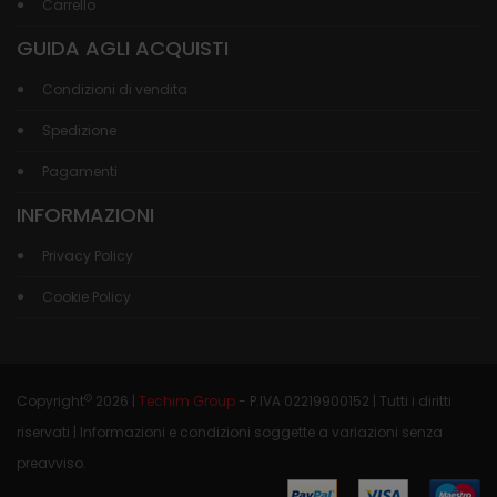
Carrello
GUIDA AGLI ACQUISTI
Condizioni di vendita
Spedizione
Pagamenti
INFORMAZIONI
Privacy Policy
Cookie Policy
©
Copyright
2026 |
Techim Group
- P.IVA 02219900152 | Tutti i diritti
riservati | Informazioni e condizioni soggette a variazioni senza
preavviso.