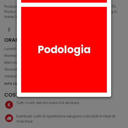
Produzione di siliconi medicali e industriali in Arese (MI) dal 1975.
Production of medical and industrial silicones. Manufacturing in
Arese (MI) since 1975.
ORARIO
Podologia
Lunedì: 08:30 - 12:30, 14:00 - 17:45
Martedì: 08:30 - 12:30, 14:00 - 17:00
Mercoledì: 08:30 - 12:30, 14:00 - 17:00
Giovedì: 09:30 - 12:30, 14:00 - 17:00
Venerdì: 08:30 - 12:30, 14:00 - 17:00
Info Line: +39 02 93581452
COSTI IVA E SPEDIZIONE
Tutti i costi del sito sono IVA esclusa
Eventuali costi di spedizione vengono calcolati in fase di
checkout