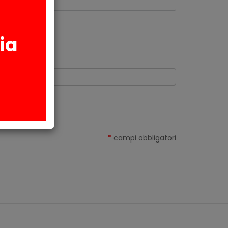
ia
Reg.Ue 679/2016
*
campi obbligatori