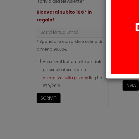
Iscriviti alla Newsletter
Riceverai subito 10€* in
regalo!
Email
Codice 
*
Spendibile con ordine online di
almeno 99,00€
Autorizzo il trattamento dei dati
Autor
personali ai sensi della
normativa sulla privacy
Reg.Ue
INVIA
679/2016
ISCRIVITI