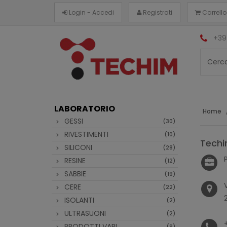
Login - Accedi
Registrati
Carrello
+39
LABORATORIO
Home
GESSI
(30)
RIVESTIMENTI
(10)
Techi
SILICONI
(28)
RESINE
(12)
SABBIE
(19)
CERE
(22)
ISOLANTI
(2)
ULTRASUONI
(2)
PRODOTTI VARI
(9)