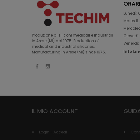
ORAR
Lunedì: 0
Martedì: 
Mercoledì
Produzione di siliconi medicali e industriali
Giovedì: 
in Arese (MI) dal 1975. Production of
Venerdì: 
medical and industrial silicones.
Info Li
Manufacturing in Arese (MI) since 1975.
IL MIO ACCOUNT
GUIDA
Login - Accedi
Cond