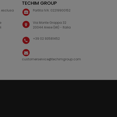
TECHIM GROUP
VA esclusa
Partita IVA: 02219900152
e
Via Monte Grappa 32
i
20044 Arese (MI) - Italia
+39 02 93581452
customerservice@techimgroup.com