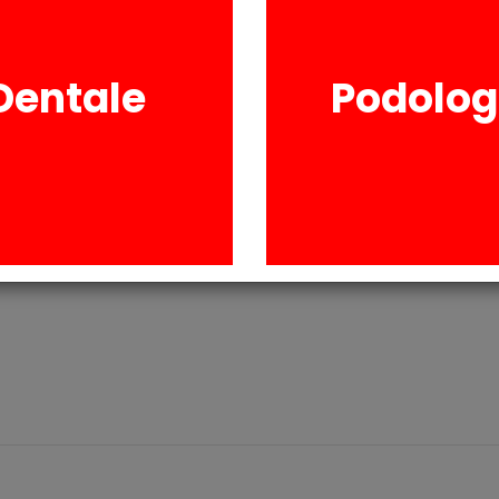
Cambia il codice
Dentale
Podolog
di Sicurezza
izzo il trattamento dei dati personali ai sensi della
normativa sulla privacy