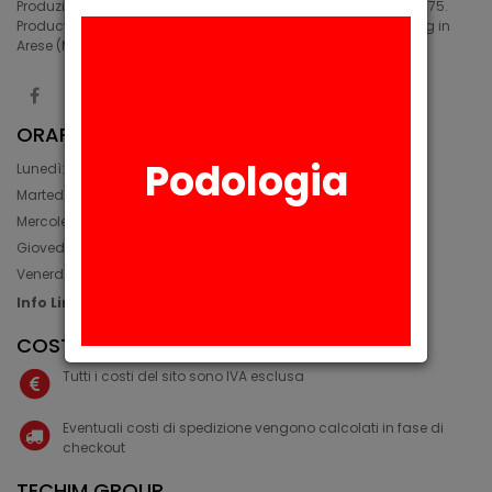
Produzione di siliconi medicali e industriali in Arese (MI) dal 1975.
Production of medical and industrial silicones. Manufacturing in
Arese (MI) since 1975.
ORARIO
Podologia
Lunedì: 08:30 - 12:30, 14:00 - 17:45
Martedì: 08:30 - 12:30, 14:00 - 17:00
Mercoledì: 08:30 - 12:30, 14:00 - 17:00
Giovedì: 09:30 - 12:30, 14:00 - 17:00
Venerdì: 08:30 - 12:30, 14:00 - 17:00
Info Line: +39 02 93581452
COSTI IVA E SPEDIZIONE
Tutti i costi del sito sono IVA esclusa
Eventuali costi di spedizione vengono calcolati in fase di
checkout
TECHIM GROUP