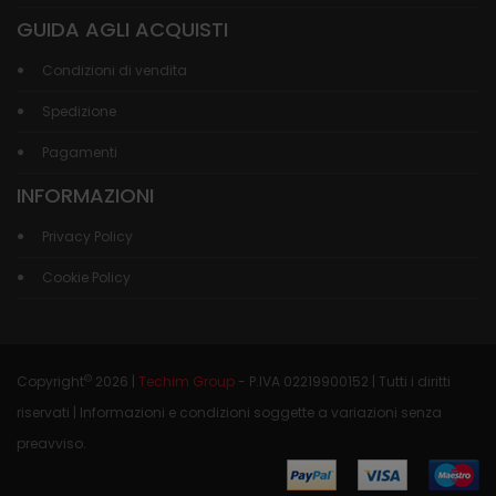
GUIDA AGLI ACQUISTI
Condizioni di vendita
Spedizione
Pagamenti
INFORMAZIONI
Privacy Policy
Cookie Policy
©
Copyright
2026 |
Techim Group
- P.IVA 02219900152 | Tutti i diritti
riservati | Informazioni e condizioni soggette a variazioni senza
preavviso.