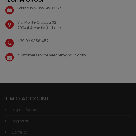
Partita IVA: 02219900152
Via Monte Grappa 32
20044 Arese (MI) - Italia
+39 02 93581452
customerservice@techimgroup.com
IL MIO ACCOUNT
Login - Accedi
Registrati
Carrello