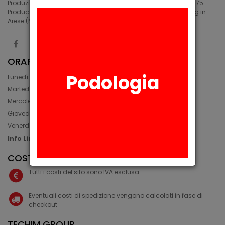
Produzione di siliconi medicali e industriali in Arese (MI) dal 1975.
Production of medical and industrial silicones. Manufacturing in
Arese (MI) since 1975.
ORARIO
Podologia
Lunedì: 08:30 - 12:30, 14:00 - 17:45
Martedì: 08:30 - 12:30, 14:00 - 17:00
Mercoledì: 08:30 - 12:30, 14:00 - 17:00
Giovedì: 09:30 - 12:30, 14:00 - 17:00
Venerdì: 08:30 - 12:30, 14:00 - 17:00
Info Line: +39 02 93581452
COSTI IVA E SPEDIZIONE
Tutti i costi del sito sono IVA esclusa
Eventuali costi di spedizione vengono calcolati in fase di
checkout
TECHIM GROUP