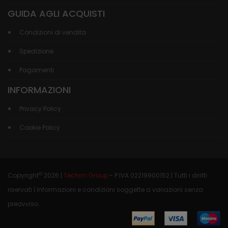
GUIDA AGLI ACQUISTI
Condizioni di vendita
Spedizione
Pagamenti
INFORMAZIONI
Privacy Policy
Cookie Policy
©
Copyright
2026 |
Techim Group
- P.IVA 02219900152 | Tutti i diritti
riservati | Informazioni e condizioni soggette a variazioni senza
preavviso.