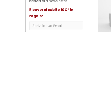
Iscriviti alla Newsletter
Riceverai subito 10€* in
regalo!
Email
*
Spendibile con ordine online di
almeno 99,00€
Autorizzo il trattamento dei dati
personali ai sensi della
Ge
normativa sulla privacy
Reg.Ue
ra
s
679/2016
ISCRIVITI
Art
T
€