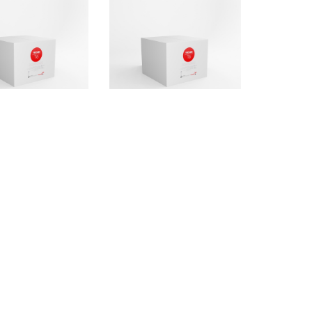
Aggiungi
Aggiungi
so adatto a
Gesso con elevate
i tipi di lavori
proprietà fisiche
rotesici
ideale per monconi
sfilabili
 avorio - 5 kg
T 6 nocciola - 5 kg
chim Group
Techim Group
27,60
+ IVA
€ 27,60
+ IVA