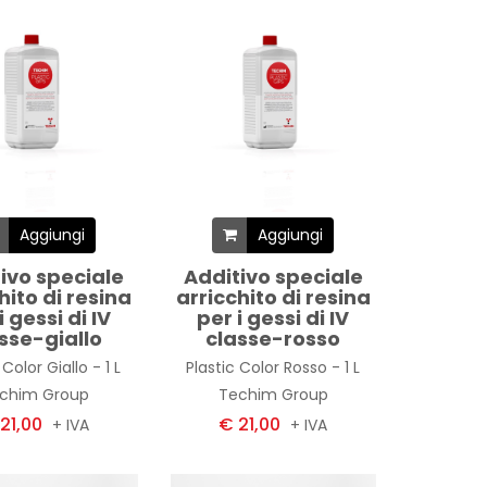
Aggiungi
Aggiungi
ivo speciale
Additivo speciale
hito di resina
arricchito di resina
i gessi di IV
per i gessi di IV
sse-giallo
classe-rosso
 Color Giallo - 1 L
Plastic Color Rosso - 1 L
chim Group
Techim Group
21,00
€ 21,00
+ IVA
+ IVA