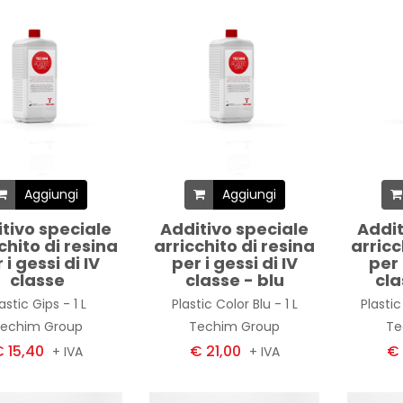
Aggiungi
Aggiungi
tivo speciale
Additivo speciale
Addit
chito di resina
arricchito di resina
arricc
 i gessi di IV
per i gessi di IV
per 
classe
classe - blu
cla
astic Gips - 1 L
Plastic Color Blu - 1 L
Plastic
echim Group
Techim Group
Te
 15,40
€ 21,00
€ 
+ IVA
+ IVA