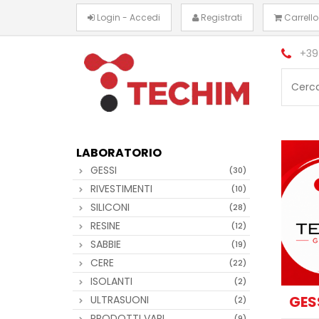
Login - Accedi
Registrati
Carrello
+39
LABORATORIO
GESSI
(30)
RIVESTIMENTI
(10)
SILICONI
(28)
RESINE
(12)
SABBIE
(19)
CERE
(22)
ISOLANTI
(2)
GES
ULTRASUONI
(2)
PRODOTTI VARI
(9)