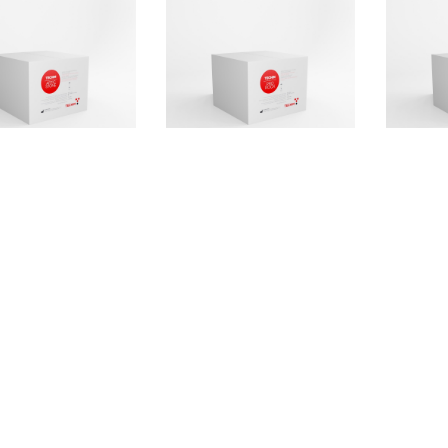
Aggiungi
Aggiungi
sso a presa
Gesso ad alta
Ges
pida per gli
espansione
tutti 
tampi delle
p
Pro rock - 5 kg
muffole
T 6
Techim Group
ic Stone - 4,5 kg
Te
€ 41,90
+ IVA
echim Group
€ 
 22,10
+ IVA